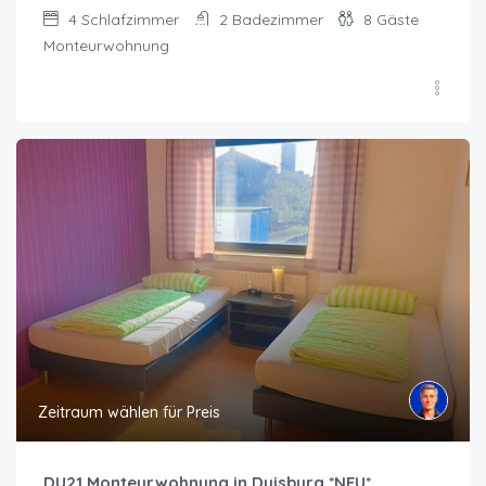
4
Schlafzimmer
2
Badezimmer
8
Gäste
Monteurwohnung
Zeitraum wählen für Preis
DU21 Monteurwohnung in Duisburg *NEU*