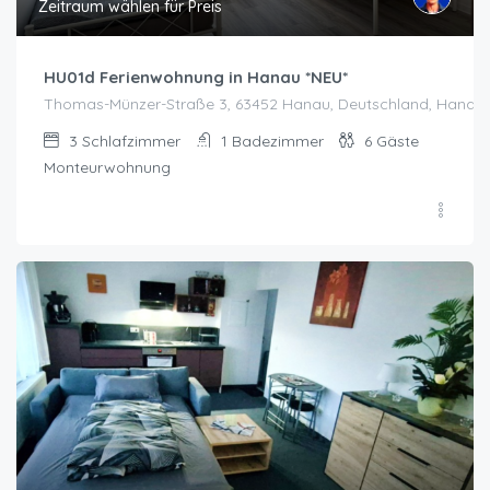
Zeitraum wählen für Preis
HU01d Ferienwohnung in Hanau *NEU*
Thomas-Münzer-Straße 3, 63452 Hanau, Deutschland, Hanau
3
Schlafzimmer
1
Badezimmer
6
Gäste
Monteurwohnung