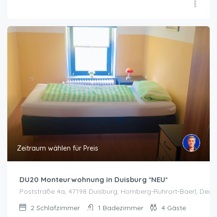
Zeitraum wählen für Preis
DU20 Monteurwohnung in Duisburg *NEU*
Poststraße 4a, 47198 Duisburg, Homberg-Ruhrort-Baerl, Deut
2
Schlafzimmer
1
Badezimmer
4
Gäste