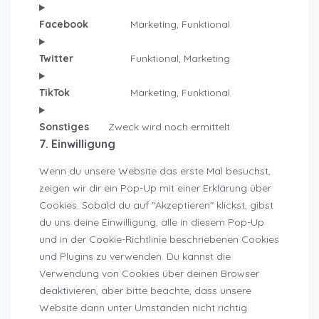
google-
to
Facebook
Marketing, Funktional
analytics
service
Consent
complianz
to
Twitter
Funktional, Marketing
service
Consent
facebook
to
TikTok
Marketing, Funktional
service
Consent
twitter
to
Sonstiges
Zweck wird noch ermittelt
service
Consent
7. Einwilligung
tiktok
to
service
Wenn du unsere Website das erste Mal besuchst,
sonstiges
zeigen wir dir ein Pop-Up mit einer Erklärung über
Cookies. Sobald du auf "Akzeptieren" klickst, gibst
du uns deine Einwilligung, alle in diesem Pop-Up
und in der Cookie-Richtlinie beschriebenen Cookies
und Plugins zu verwenden. Du kannst die
Verwendung von Cookies über deinen Browser
deaktivieren, aber bitte beachte, dass unsere
Website dann unter Umständen nicht richtig