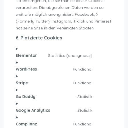
Daten umgehen, die sie mithilfe dieser Cookies
verarbeiten. Die abgerufenen Daten werden so
weit wie möglich anonymisiert. Facebook, X
(Formerly Twitter), Instagram, TikTok und Pinterest
hat seine Sitze in den Vereinigten Staaten
6. Platzierte Cookies
Elementor
Statistics (anonymous)
Consent
to
WordPress
Funktional
service
Consent
elementor
to
Stripe
Funktional
service
Consent
wordpress
to
Go Daddy
Statistik
service
Consent
stripe
to
Google Analytics
Statistik
service
Consent
go-
to
Complianz
Funktional
daddy
service
Consent