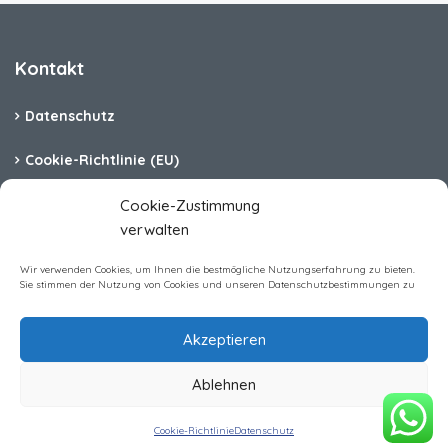
Kontakt
Datenschutz
Cookie-Richtlinie (EU)
Barrierefreiheit
Cookie-Zustimmung
verwalten
Impressum
Wir verwenden Cookies, um Ihnen die bestmögliche Nutzungserfahrung zu bieten.
Sie stimmen der Nutzung von Cookies und unseren Datenschutzbestimmungen zu
Akzeptieren
Homerent Immobilien GmbH All rights reserved
Ablehnen
Anfrage zur Buchung
Zeitraum wählen für Preis
Cookie-Richtlinie
Datenschutz