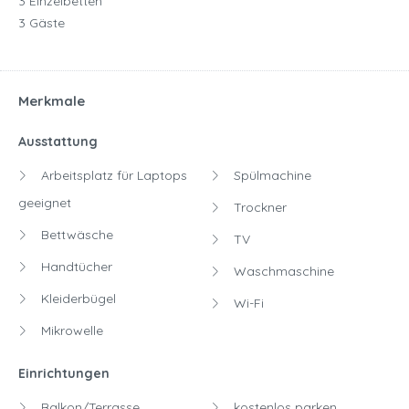
3 Einzelbetten
3 Gäste
Merkmale
Ausstattung
Arbeitsplatz für Laptops
Spülmachine
geeignet
Trockner
Bettwäsche
TV
Handtücher
Waschmaschine
Kleiderbügel
Wi-Fi
Mikrowelle
Einrichtungen
Balkon/Terrasse
kostenlos parken