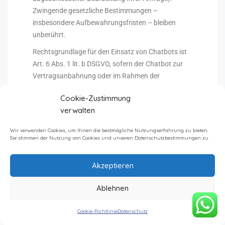
Zwingende gesetzliche Bestimmungen –
insbesondere Aufbewahrungsfristen – bleiben
unberührt.
Rechtsgrundlage für den Einsatz von Chatbots ist
Art. 6 Abs. 1 lit. b DSGVO, sofern der Chatbot zur
Vertragsanbahnung oder im Rahmen der
Vertragserfüllung eingesetzt wird. Sofern eine
Cookie-Zustimmung
entsprechende Einwilligung abgefragt wurde,
verwalten
erfolgt die Verarbeitung ausschließlich auf
Grundlage von Art. 6 Abs. 1 lit. a DSGVO und § 25
Wir verwenden Cookies, um Ihnen die bestmögliche Nutzungserfahrung zu bieten.
Abs. 1 TTDSG, soweit die Einwilligung die
Sie stimmen der Nutzung von Cookies und unseren Datenschutzbestimmungen zu
Speicherung von Cookies oder den Zugriff auf
Informationen im Endgerät des Nutzers (z. B.
Akzeptieren
Device-Fingerprinting) im Sinne des TTDSG
umfasst. Die Einwilligung ist jederzeit widerrufbar.
Ablehnen
In allen anderen Fällen erfolgt der Einsatz auf
Grundlage unseres berechtigten Interesses an einer
Cookie-Richtlinie
Datenschutz
möglichst effektiven Kundenkommunikation (Art. 6