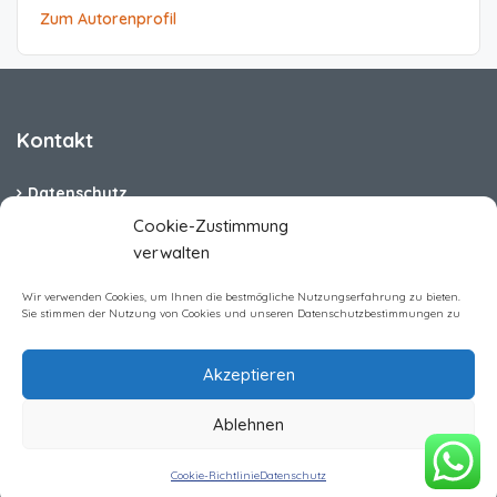
Zum Autorenprofil
Kontakt
Datenschutz
Cookie-Zustimmung
Cookie-Richtlinie (EU)
verwalten
Barrierefreiheit
Wir verwenden Cookies, um Ihnen die bestmögliche Nutzungserfahrung zu bieten.
Sie stimmen der Nutzung von Cookies und unseren Datenschutzbestimmungen zu
Impressum
Akzeptieren
Ablehnen
Homerent Immobilien GmbH All rights reserved
Cookie-Richtlinie
Datenschutz