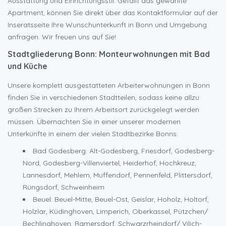
Ausstattung und Einrichtungsstil. Gefällt das gewählte
Apartment, können Sie direkt über das Kontaktformular auf der
Inseratsseite Ihre Wunschunterkunft in Bonn und Umgebung
anfragen. Wir freuen uns auf Sie!
Stadtgliederung Bonn: Monteurwohnungen mit Bad
und Küche
Unsere komplett ausgestatteten Arbeiterwohnungen in Bonn
finden Sie in verschiedenen Stadtteilen, sodass keine allzu
großen Strecken zu Ihrem Arbeitsort zurückgelegt werden
müssen. Übernachten Sie in einer unserer modernen
Unterkünfte in einem der vielen Stadtbezirke Bonns:
Bad Godesberg: Alt-Godesberg, Friesdorf, Godesberg-
Nord, Godesberg-Villenviertel, Heiderhof, Hochkreuz,
Lannesdorf, Mehlem, Muffendorf, Pennenfeld, Plittersdorf,
Rüngsdorf, Schweinheim
Beuel: Beuel-Mitte, Beuel-Ost, Geislar, Hoholz, Holtorf,
Holzlar, Küdinghoven, Limperich, Oberkassel, Pützchen/
Bechlinghoven, Ramersdorf, Schwarzrheindorf/ Vilich-