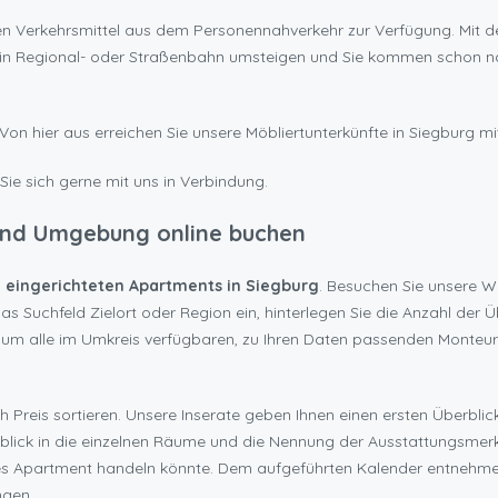
chen Verkehrsmittel aus dem Personennahverkehr zur Verfügung. Mit 
 in Regional- oder Straßenbahn umsteigen und Sie kommen schon n
on hier aus erreichen Sie unsere Möbliertunterkünfte in Siegburg mi
Sie sich gerne mit uns in Verbindung.
und Umgebung online buchen
 eingerichteten Apartments in Siegburg
. Besuchen Sie unsere We
n das Suchfeld Zielort oder Region ein, hinterlegen Sie die Anzahl 
, um alle im Umkreis verfügbaren, zu Ihren Daten passenden Monteu
h Preis sortieren. Unsere Inserate geben Ihnen einen ersten Überbli
nblick in die einzelnen Räume und die Nennung der Ausstattungsmerkm
des Apartment handeln könnte. Dem aufgeführten Kalender entnehmen
ngen.