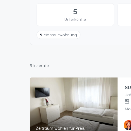
5
Unterkünfte
5
Monteurwohnung
5 Inserate
SU
Jah
Mo
Zeitraum wählen für Preis