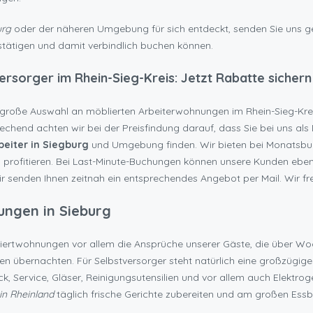
urg
oder der näheren Umgebung für sich entdeckt, senden Sie uns ger
stätigen und damit verbindlich buchen können.
rsorger im Rhein-Sieg-Kreis: Jetzt Rabatte sichern
große Auswahl an möblierten Arbeiterwohnungen im Rhein-Sieg-Kreis
hend achten wir bei der Preisfindung darauf, dass Sie bei uns als 
beiter in Siegburg
und Umgebung finden. Wir bieten bei Monatsb
profitieren. Bei Last-Minute-Buchungen können unsere Kunden ebenfa
ir senden Ihnen zeitnah ein entsprechendes Angebot per Mail. Wir fre
ngen in Sieburg
bliertwohnungen vor allem die Ansprüche unserer Gäste, die über Wo
n übernachten. Für Selbstversorger steht natürlich eine großzügige 
, Service, Gläser, Reinigungsutensilien und vor allem auch Elektro
in Rheinland
täglich frische Gerichte zubereiten und am großen Es