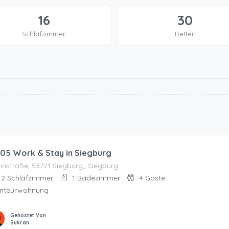
16
30
Schlafzimmer
Betten
05 Work & Stay in Siegburg
nstraße, 53721 Siegburg,, Siegburg
2
Schlafzimmer
1
Badezimmer
4
Gäste
nteurwohnung
Gehostet Von
Sukran