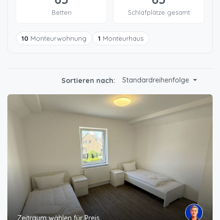
Betten
Schlafplätze gesamt
10
Monteurwohnung
1
Monteurhaus
Standardreihenfolge
Sortieren nach:
Zeitraum wählen für Preis