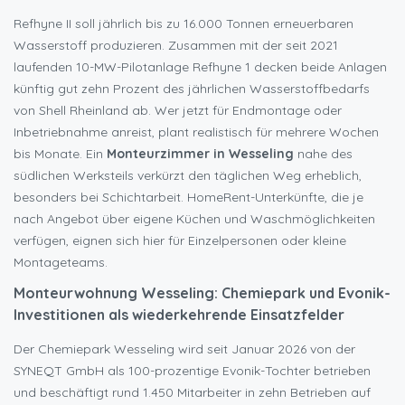
Refhyne II soll jährlich bis zu 16.000 Tonnen erneuerbaren
Wasserstoff produzieren. Zusammen mit der seit 2021
laufenden 10-MW-Pilotanlage Refhyne 1 decken beide Anlagen
künftig gut zehn Prozent des jährlichen Wasserstoffbedarfs
von Shell Rheinland ab. Wer jetzt für Endmontage oder
Inbetriebnahme anreist, plant realistisch für mehrere Wochen
bis Monate. Ein
Monteurzimmer in Wesseling
nahe des
südlichen Werksteils verkürzt den täglichen Weg erheblich,
besonders bei Schichtarbeit. HomeRent-Unterkünfte, die je
nach Angebot über eigene Küchen und Waschmöglichkeiten
verfügen, eignen sich hier für Einzelpersonen oder kleine
Montageteams.
Monteurwohnung Wesseling: Chemiepark und Evonik-
Investitionen als wiederkehrende Einsatzfelder
Der Chemiepark Wesseling wird seit Januar 2026 von der
SYNEQT GmbH als 100-prozentige Evonik-Tochter betrieben
und beschäftigt rund 1.450 Mitarbeiter in zehn Betrieben auf