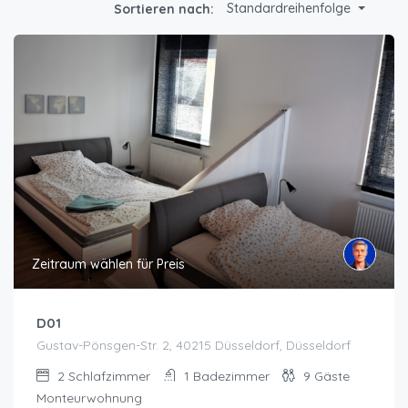
Standardreihenfolge
Sortieren nach:
Zeitraum wählen für Preis
D01
Gustav-Pönsgen-Str. 2, 40215 Düsseldorf, Düsseldorf
2
Schlafzimmer
1
Badezimmer
9
Gäste
Monteurwohnung