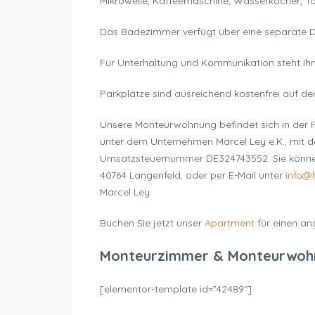
Mikrowelle, Kaffeemaschine, Wasserkocher, T
Das Badezimmer verfügt über eine separate 
Für Unterhaltung und Kommunikation steht Ih
Parkplätze sind ausreichend kostenfrei auf de
Unsere Monteurwohnung befindet sich in der Po
unter dem Unternehmen Marcel Ley e.K., mit 
Umsatzsteuernummer DE324743552. Sie können 
40764 Langenfeld, oder per E-Mail unter
info@
Marcel Ley.
Buchen Sie jetzt unser
Apartment
für einen an
Monteurzimmer & Monteurwoh
[elementor-template id=”42489″]