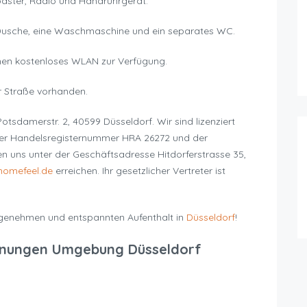
oaster, Radio und Handrührgerät.
Dusche, eine Waschmaschine und ein separates WC.
nen kostenloses WLAN zur Verfügung.
r Straße vorhanden.
tsdamerstr. 2, 40599 Düsseldorf. Wir sind lizenziert
der Handelsregisternummer HRA 26272 und der
uns unter der Geschäftsadresse Hitdorferstrasse 35,
homefeel.de
erreichen. Ihr gesetzlicher Vertreter ist
genehmen und entspannten Aufenthalt in
Düsseldorf
!
nungen Umgebung Düsseldorf