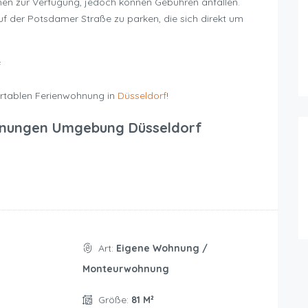
ehen zur Verfügung, jedoch können Gebühren anfallen.
 auf der Potsdamer Straße zu parken, die sich direkt um
f
fortablen Ferienwohnung in
Düsseldorf
!
nungen Umgebung Düsseldorf
Art:
Eigene Wohnung /
Monteurwohnung
Größe:
81 M²