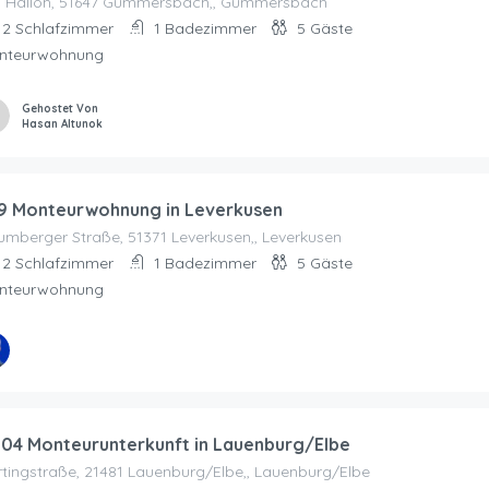
 Hallöh, 51647 Gummersbach,, Gummersbach
2
Schlafzimmer
1
Badezimmer
5
Gäste
nteurwohnung
Gehostet Von
Hasan Altunok
9 Monteurwohnung in Leverkusen
mberger Straße, 51371 Leverkusen,, Leverkusen
2
Schlafzimmer
1
Badezimmer
5
Gäste
nteurwohnung
stet Von
nterkunft NRW GmbH
04 Monteurunterkunft in Lauenburg/Elbe
tingstraße, 21481 Lauenburg/Elbe,, Lauenburg/Elbe