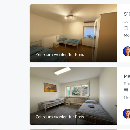
S1
Jun
Mo
Zeitraum wählen für Preis
MK
Bac
Mo
Zeitraum wählen für Preis
Geho
PIG 