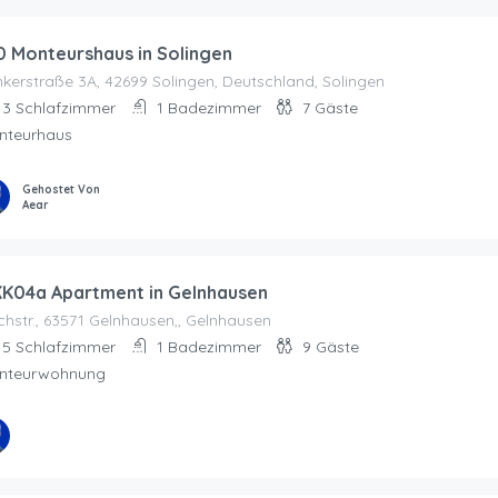
0 Monteurshaus in Solingen
kerstraße 3A, 42699 Solingen, Deutschland, Solingen
3
Schlafzimmer
1
Badezimmer
7
Gäste
nteurhaus
Gehostet Von
Aear
K04a Apartment in Gelnhausen
hstr., 63571 Gelnhausen,, Gelnhausen
5
Schlafzimmer
1
Badezimmer
9
Gäste
nteurwohnung
stet Von
Objektmanagement