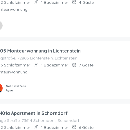
2
Schlafzimmer
1
Badezimmer
4
Gäste
nteurwohnung
stet Von
VERMIETUNG UG
05 Monteurwohnung in Lichtenstein
gstraße, 72805 Lichtenstein, Lichtenstein
3
Schlafzimmer
1
Badezimmer
7
Gäste
nteurwohnung
Gehostet Von
Ayse
01a Apartment in Schorndorf
ge Straße, 73614 Schorndorf,, Schorndorf
2
Schlafzimmer
1
Badezimmer
6
Gäste