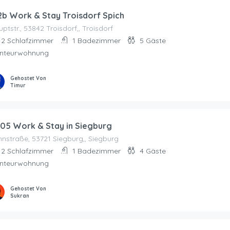
2b Work & Stay Troisdorf Spich
ptstr., 53842 Troisdorf,, Troisdorf
2
Schlafzimmer
1
Badezimmer
5
Gäste
nteurwohnung
Gehostet Von
Timur
05 Work & Stay in Siegburg
nstraße, 53721 Siegburg,, Siegburg
2
Schlafzimmer
1
Badezimmer
4
Gäste
nteurwohnung
Gehostet Von
Sukran