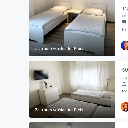
T1
Hau
Mo
Zeitraum wählen für Preis
SU
Jah
Mo
Zeitraum wählen für Preis