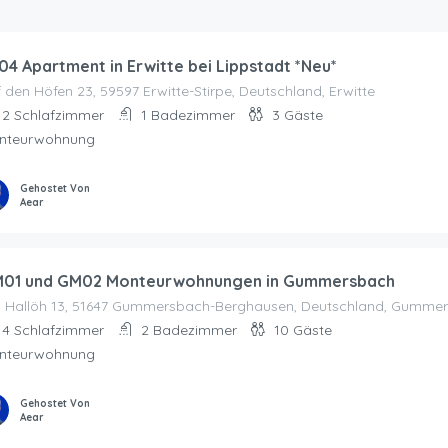
04 Apartment in Erwitte bei Lippstadt *Neu*
 den Höfen 23, 59597 Erwitte-Stirpe, Deutschland, Erwitte
2
Schlafzimmer
1
Badezimmer
3
Gäste
nteurwohnung
Gehostet Von
Aear
01 und GM02 Monteurwohnungen in Gummersbach
 Hallöh 13, 51647 Gummersbach-Berghausen, Deutschland, Gumme
4
Schlafzimmer
2
Badezimmer
10
Gäste
nteurwohnung
Gehostet Von
Aear