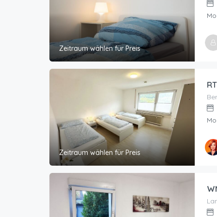
Mo
Zeitraum wählen für Preis
Geho
A&A 
RT
Ber
Mo
Zeitraum wählen für Preis
WN
Lan