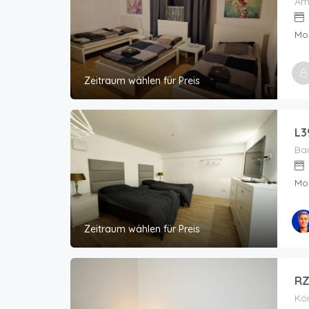
Am
Mo
Zeitraum wählen für Preis
L3
Bau
Mo
Zeitraum wählen für Preis
Geho
DM U
RZ
Kör