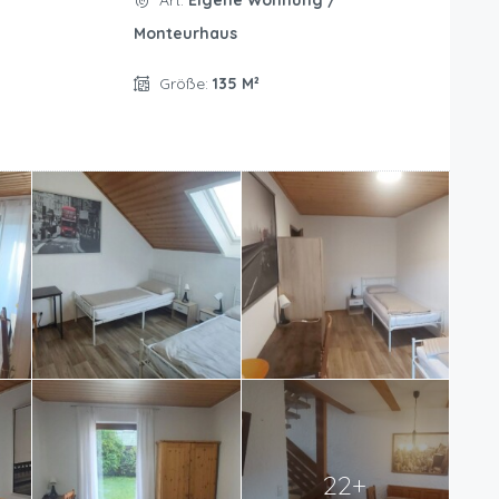
Art:
Eigene Wohnung /
Monteurhaus
Größe:
135 M²
22+