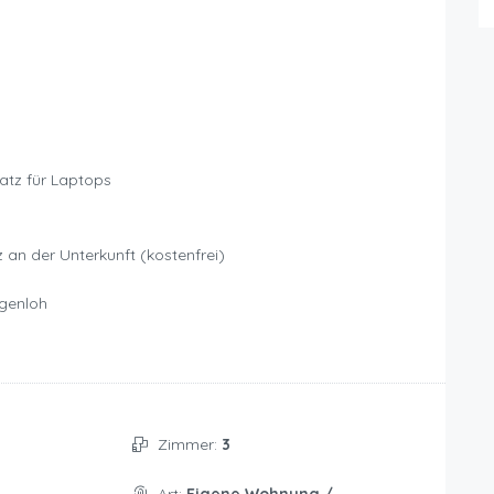
latz für Laptops
z an der Unterkunft (kostenfrei)
genloh
Zimmer:
3