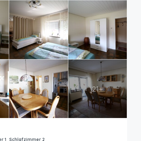
21+
r 1
Schlafzimmer 2