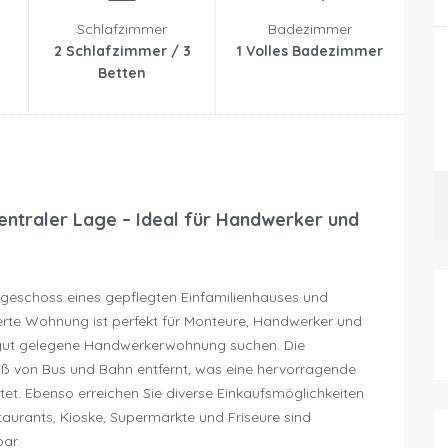
Schlafzimmer
Badezimmer
2 Schlafzimmer / 3
1 Volles Badezimmer
Betten
ntraler Lage – Ideal für Handwerker und
dgeschoss eines gepflegten Einfamilienhauses und
lierte Wohnung ist perfekt für Monteure, Handwerker und
 gut gelegene Handwerkerwohnung suchen. Die
uß von Bus und Bahn entfernt, was eine hervorragende
et. Ebenso erreichen Sie diverse Einkaufsmöglichkeiten
staurants, Kioske, Supermärkte und Friseure sind
bar.