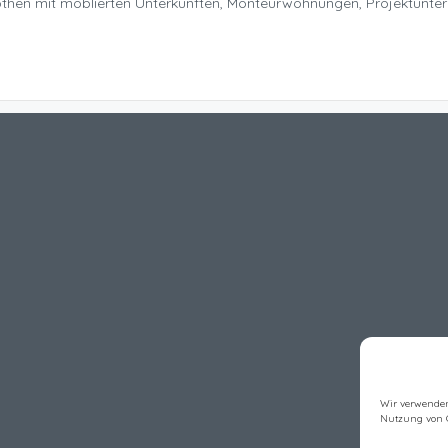
Nöthen mit möblierten Unterkünften, Monteurwohnungen, Projektunte
Wir verwenden
Nutzung von 