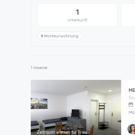
1
Unterkunft
1
Monteurwohnung
1 Inserat
ME
Ri
Mo
Zeitraum wählen für Preis