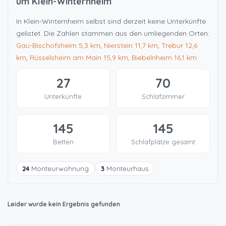
um Klein-Winternheim
In Klein-Winternheim selbst sind derzeit keine Unterkünfte
gelistet. Die Zahlen stammen aus den umliegenden Orten:
Gau-Bischofsheim
5,3 km
,
Nierstein
11,7 km
,
Trebur
12,6
km
,
Rüsselsheim am Main
15,9 km
,
Biebelnheim
16,1 km
27
70
Unterkünfte
Schlafzimmer
145
145
Betten
Schlafplätze gesamt
24
Monteurwohnung
3
Monteurhaus
Leider wurde kein Ergebnis gefunden