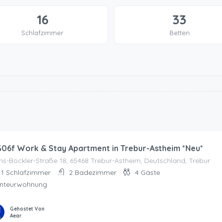
16
33
Schlafzimmer
Betten
06f Work & Stay Apartment in Trebur-Astheim *Neu*
s-Böckler-Straße 18, 65468 Trebur-Astheim, Deutschland, Trebur
1
Schlafzimmer
2
Badezimmer
4
Gäste
nteurwohnung
Gehostet Von
Aear