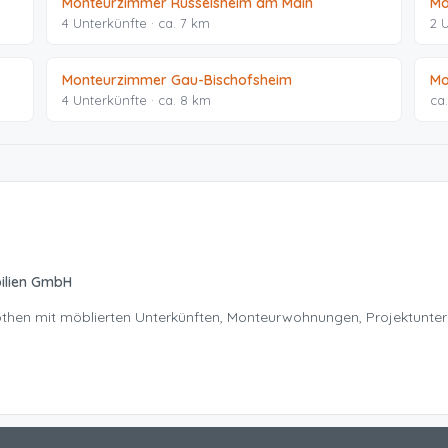
Monteurzimmer Rüsselsheim am Main
Mo
4 Unterkünfte · ca. 7 km
2 
Monteurzimmer Gau-Bischofsheim
Mo
4 Unterkünfte · ca. 8 km
ca
ilien GmbH
Nöthen mit möblierten Unterkünften, Monteurwohnungen, Projektunte