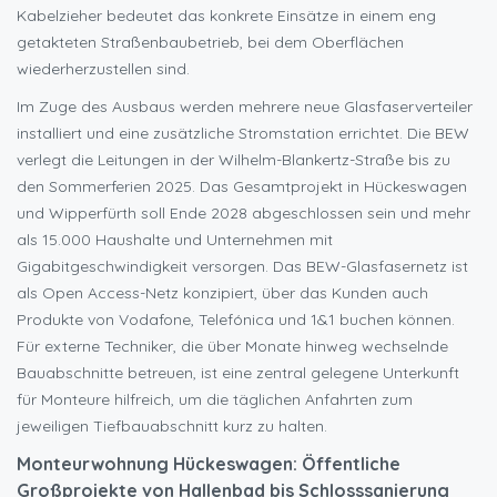
Kabelzieher bedeutet das konkrete Einsätze in einem eng
getakteten Straßenbaubetrieb, bei dem Oberflächen
wiederherzustellen sind.
Im Zuge des Ausbaus werden mehrere neue Glasfaserverteiler
installiert und eine zusätzliche Stromstation errichtet. Die BEW
verlegt die Leitungen in der Wilhelm-Blankertz-Straße bis zu
den Sommerferien 2025. Das Gesamtprojekt in Hückeswagen
und Wipperfürth soll Ende 2028 abgeschlossen sein und mehr
als 15.000 Haushalte und Unternehmen mit
Gigabitgeschwindigkeit versorgen. Das BEW-Glasfasernetz ist
als Open Access-Netz konzipiert, über das Kunden auch
Produkte von Vodafone, Telefónica und 1&1 buchen können.
Für externe Techniker, die über Monate hinweg wechselnde
Bauabschnitte betreuen, ist eine zentral gelegene Unterkunft
für Monteure hilfreich, um die täglichen Anfahrten zum
jeweiligen Tiefbauabschnitt kurz zu halten.
Monteurwohnung Hückeswagen: Öffentliche
Großprojekte von Hallenbad bis Schlosssanierung