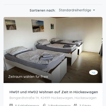
Standardreihenfolge
Sortieren nach:
Zeitraum wählen für Preis
HW01 und HW02 Wohnen auf Zeit in Hückeswagen
Bongardtstraße 14, 42499 Hückeswagen, Hückeswagen
3
Schlafzimmer
2
Badezimmer
7
Gäste