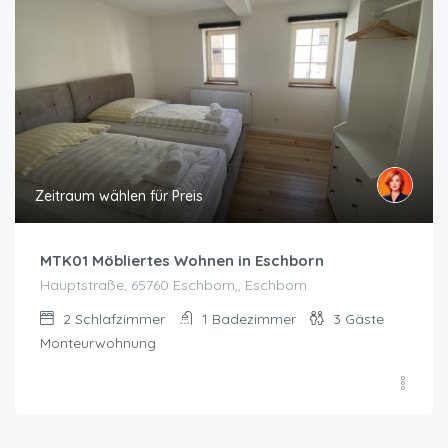
Zeitraum wählen für Preis
MTK01 Möbliertes Wohnen in Eschborn
Hauptstraße, 65760 Eschborn,, Eschborn
2
Schlafzimmer
1
Badezimmer
3
Gäste
Monteurwohnung