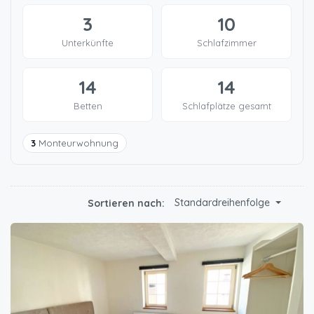
3
10
Unterkünfte
Schlafzimmer
14
14
Betten
Schlafplätze gesamt
3
Monteurwohnung
Standardreihenfolge
Sortieren nach: