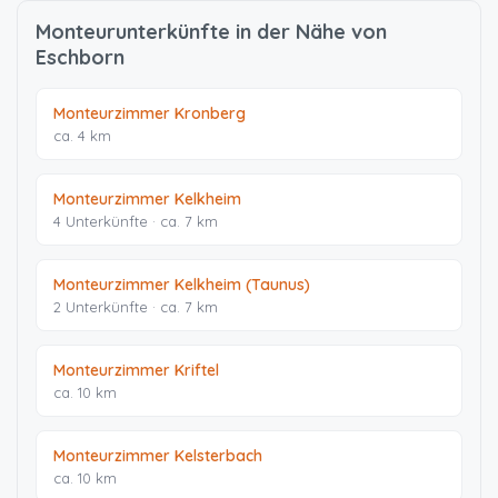
Monteurunterkünfte in der Nähe von
Eschborn
Monteurzimmer Kronberg
ca. 4 km
Monteurzimmer Kelkheim
4 Unterkünfte · ca. 7 km
Monteurzimmer Kelkheim (Taunus)
2 Unterkünfte · ca. 7 km
Monteurzimmer Kriftel
ca. 10 km
Monteurzimmer Kelsterbach
ca. 10 km