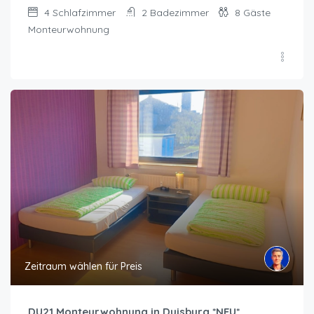
4
Schlafzimmer
2
Badezimmer
8
Gäste
Monteurwohnung
Zeitraum wählen für Preis
DU21 Monteurwohnung in Duisburg *NEU*