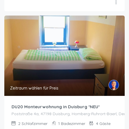
Zeitraum wählen für Preis
DU20 Monteurwohnung in Duisburg *NEU*
Poststraße 4a, 47198 Duisburg, Homberg-Ruhrort-Baerl, Deut
2
Schlafzimmer
1
Badezimmer
4
Gäste