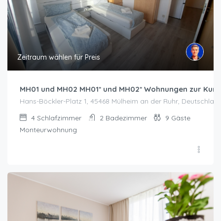
Zeitraum wählen für Preis
MH01 und MH02 MH01* und MH02* Wohnungen zur Kurzze
Hans-Böckler-Platz 1, 45468 Mülheim an der Ruhr, Deutschlan
4
Schlafzimmer
2
Badezimmer
9
Gäste
Monteurwohnung