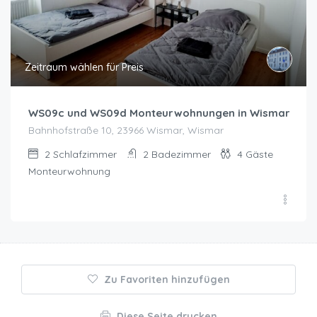
Zeitraum wählen für Preis
WS09c und WS09d Monteurwohnungen in Wismar
Bahnhofstraße 10, 23966 Wismar, Wismar
2
Schlafzimmer
2
Badezimmer
4
Gäste
Monteurwohnung
Zu Favoriten hinzufügen
Diese Seite drucken