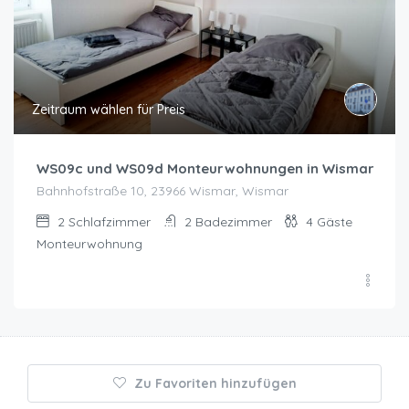
Zeitraum wählen für Preis
WS09c und WS09d Monteurwohnungen in Wismar
Bahnhofstraße 10, 23966 Wismar, Wismar
2
Schlafzimmer
2
Badezimmer
4
Gäste
Monteurwohnung
Zu Favoriten hinzufügen