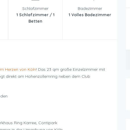
Schlafzimmer
Badezimmer
1 Schlafzimmer / 1
1 Volles Badezimmer
Betten
im Herzen von Köln
! Das 23 qm große Einzelzimmer mit
liegt direkt am Hohenzollernring neben dem Club
nden
rkhaus Ring Karree, Contipark
mmer in der Umgebung von Köln