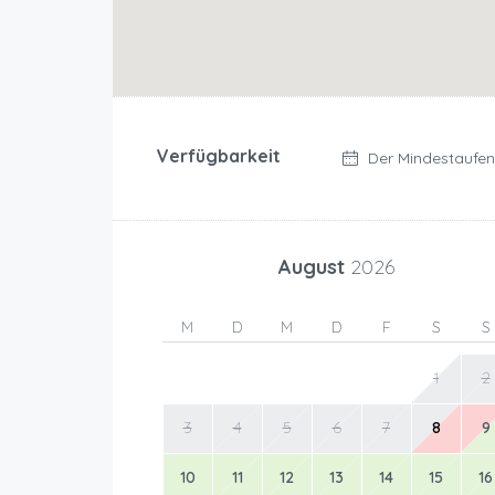
Verfügbarkeit
Der Mindestaufent
August
2026
M
D
M
D
F
S
S
1
2
3
4
5
6
7
8
9
10
11
12
13
14
15
16