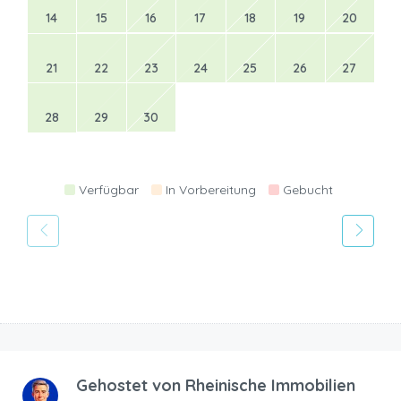
14
15
16
17
18
19
20
21
22
23
24
25
26
27
28
29
30
Verfügbar
In Vorbereitung
Gebucht
Gehostet von
Rheinische Immobilien