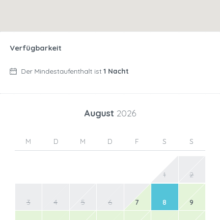
Verfügbarkeit
Der Mindestaufenthalt ist
1 Nacht
August
2026
M
D
M
D
F
S
S
1
2
3
4
5
6
7
8
9