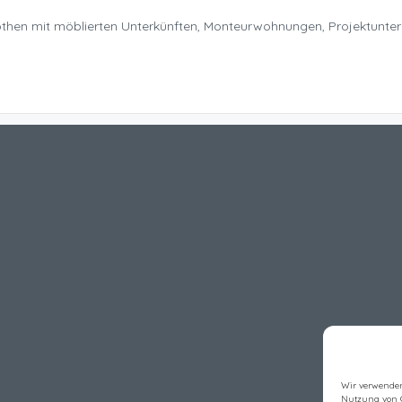
Nöthen mit möblierten Unterkünften, Monteurwohnungen, Projektunte
Wir verwenden
Nutzung von 