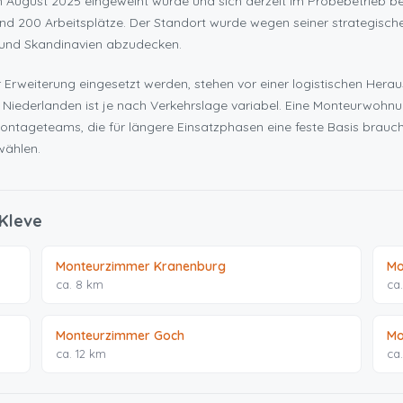
ugust 2025 eingeweiht wurde und sich derzeit im Probebetrieb be
d 200 Arbeitsplätze. Der Standort wurde wegen seiner strategisch
h und Skandinavien abzudecken.
r Erweiterung eingesetzt werden, stehen vor einer logistischen Hera
Niederlanden ist je nach Verkehrslage variabel. Eine Monteurwohnung
Montageteams, die für längere Einsatzphasen eine feste Basis brauch
wählen.
 Kleve
Monteurzimmer Kranenburg
Mo
ca. 8 km
ca
Monteurzimmer Goch
Mo
ca. 12 km
ca