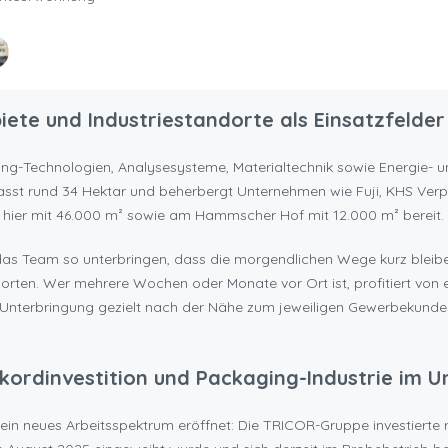
stet Von
k Real Estate GbR
te und Industriestandorte als Einsatzfelder
ng-Technologien, Analysesysteme, Materialtechnik sowie Energie- u
sst rund 34 Hektar und beherbergt Unternehmen wie Fuji, KHS Ve
n hier mit 46.000 m² sowie am Hammscher Hof mit 12.000 m² bereit.
h das Team so unterbringen, dass die morgendlichen Wege kurz bleib
ndorten. Wer mehrere Wochen oder Monate vor Ort ist, profitiert von e
ie Unterbringung gezielt nach der Nähe zum jeweiligen Gewerbekund
ordinvestition und Packaging-Industrie im 
t ein neues Arbeitsspektrum eröffnet: Die TRICOR-Gruppe investierte 