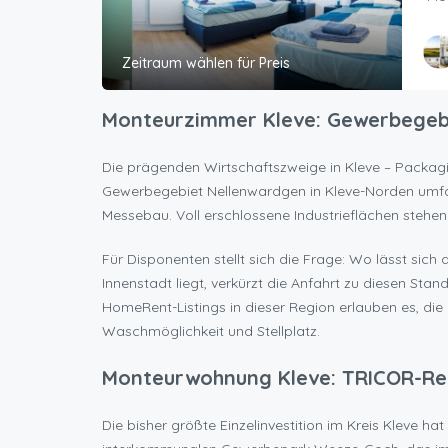
Zeitraum wählen für Preis
Geho
Oyna
Monteurzimmer Kleve: Gewerbegebie
Die prägenden Wirtschaftszweige in Kleve – Packagi
Gewerbegebiet Nellenwardgen in Kleve-Norden umfa
Messebau. Voll erschlossene Industrieflächen stehe
Für Disponenten stellt sich die Frage: Wo lässt sic
Innenstadt liegt, verkürzt die Anfahrt zu diesen Sta
HomeRent-Listings in dieser Region erlauben es, d
Waschmöglichkeit und Stellplatz.
Monteurwohnung Kleve: TRICOR-Rek
Die bisher größte Einzelinvestition im Kreis Kleve ha