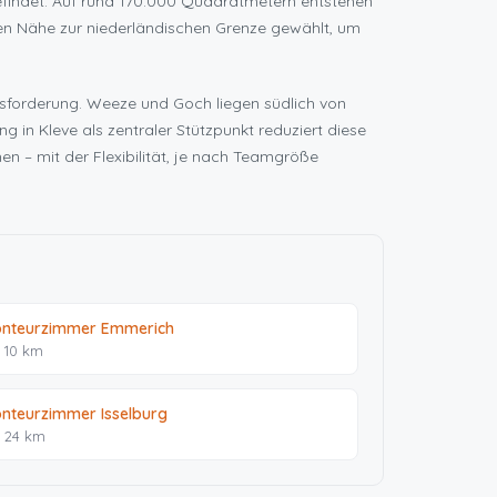
findet. Auf rund 170.000 Quadratmetern entstehen
en Nähe zur niederländischen Grenze gewählt, um
usforderung. Weeze und Goch liegen südlich von
 in Kleve als zentraler Stützpunkt reduziert diese
en – mit der Flexibilität, je nach Teamgröße
nteurzimmer Emmerich
. 10 km
nteurzimmer Isselburg
. 24 km