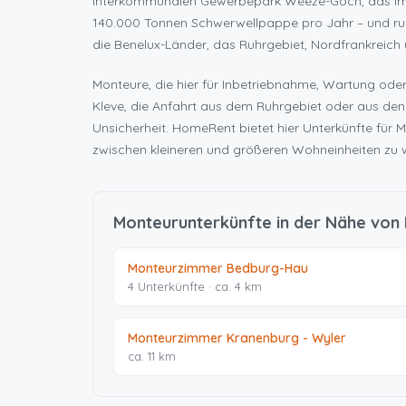
interkommunalen Gewerbepark Weeze-Goch, das im A
140.000 Tonnen Schwerwellpappe pro Jahr – und run
die Benelux-Länder, das Ruhrgebiet, Nordfrankreic
Monteure, die hier für Inbetriebnahme, Wartung ode
Kleve, die Anfahrt aus dem Ruhrgebiet oder aus den 
Unsicherheit. HomeRent bietet hier Unterkünfte für 
zwischen kleineren und größeren Wohneinheiten zu 
Monteurunterkünfte in der Nähe von
Monteurzimmer Bedburg-Hau
4 Unterkünfte · ca. 4 km
Monteurzimmer Kranenburg - Wyler
ca. 11 km