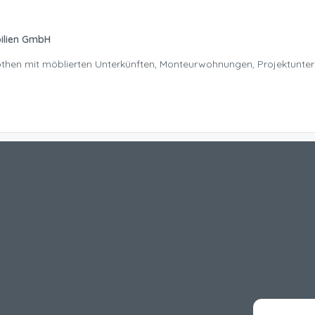
ilien GmbH
Nöthen mit möblierten Unterkünften, Monteurwohnungen, Projektunte