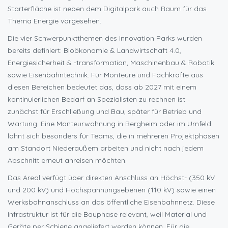
Starterfläche ist neben dem Digitalpark auch Raum für das
Thema Energie vorgesehen.
Die vier Schwerpunktthemen des Innovation Parks wurden
bereits definiert: Bioökonomie & Landwirtschaft 4.0,
Energiesicherheit & -transformation, Maschinenbau & Robotik
sowie Eisenbahntechnik. Für Monteure und Fachkräfte aus
diesen Bereichen bedeutet das, dass ab 2027 mit einem
kontinuierlichen Bedarf an Spezialisten zu rechnen ist –
zunächst für Erschließung und Bau, später für Betrieb und
Wartung. Eine Monteurwohnung in Bergheim oder im Umfeld
lohnt sich besonders für Teams, die in mehreren Projektphasen
am Standort Niederaußem arbeiten und nicht nach jedem
Abschnitt erneut anreisen möchten.
Das Areal verfügt über direkten Anschluss an Höchst- (350 kV
und 200 kV) und Hochspannungsebenen (110 kV) sowie einen
Werksbahnanschluss an das öffentliche Eisenbahnnetz. Diese
Infrastruktur ist für die Bauphase relevant, weil Material und
Geräte per Schiene angeliefert werden können. Für die