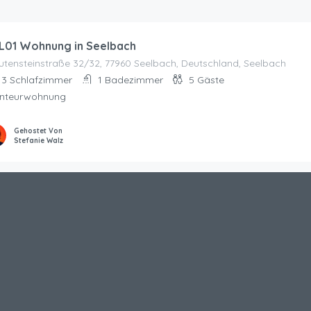
L01 Wohnung in Seelbach
tensteinstraße 32/32, 77960 Seelbach, Deutschland, Seelbach
3
Schlafzimmer
1
Badezimmer
5
Gäste
nteurwohnung
Gehostet Von
Stefanie Walz