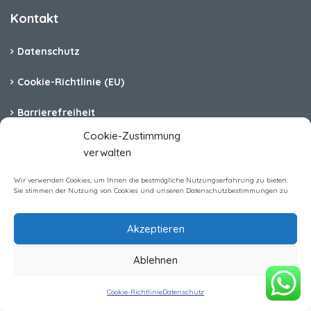
Kontakt
Datenschutz
Cookie-Richtlinie (EU)
Barrierefreiheit
Cookie-Zustimmung
Impressum
verwalten
Wir verwenden Cookies, um Ihnen die bestmögliche Nutzungserfahrung zu bieten.
Sie stimmen der Nutzung von Cookies und unseren Datenschutzbestimmungen zu
Homerent Immobilien GmbH All rights reserved
Akzeptieren
Ablehnen
Cookie-Richtlinie
Datenschutz