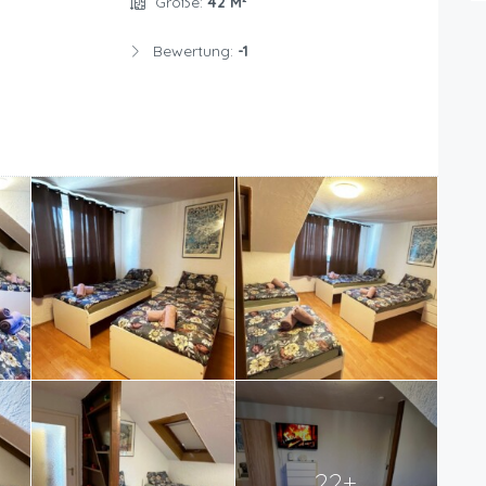
Größe:
42 M²
Bewertung:
-1
22+