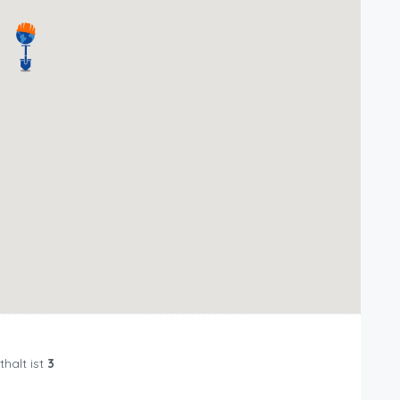
halt ist
3