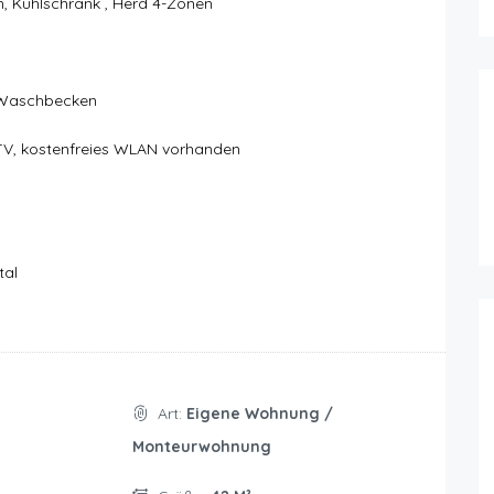
n, Kühlschrank , Herd 4-Zonen
 Waschbecken
TV, kostenfreies WLAN vorhanden
tal
Art:
Eigene Wohnung /
Monteurwohnung