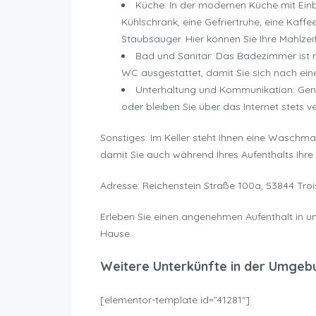
Küche: In der modernen Küche mit Einb
Kühlschrank, eine Gefriertruhe, eine Kaf
Staubsauger. Hier können Sie Ihre Mahlze
Bad und Sanitär: Das Badezimmer ist 
WC ausgestattet, damit Sie sich nach ei
Unterhaltung und Kommunikation: Geni
oder bleiben Sie über das Internet stets 
Sonstiges: Im Keller steht Ihnen eine Wasch
damit Sie auch während Ihres Aufenthalts Ih
Adresse: Reichenstein Straße 100a, 53844 Troi
Erleben Sie einen angenehmen Aufenthalt in u
Hause.
Weitere Unterkünfte in der Umgeb
[elementor-template id=”41281″]