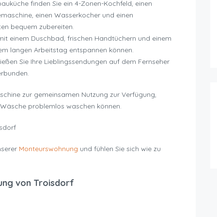
auküche finden Sie ein 4-Zonen-Kochfeld, einen
feemaschine, einen Wasserkocher und einen
iten bequem zubereiten.
mit einem Duschbad, frischen Handtüchern und einem
nem langen Arbeitstag entspannen können.
eßen Sie Ihre Lieblingssendungen auf dem Fernseher
verbunden.
maschine zur gemeinsamen Nutzung zur Verfügung,
re Wäsche problemlos waschen können.
sdorf
nserer
Monteurswohnung
und fühlen Sie sich wie zu
ung von Troisdorf