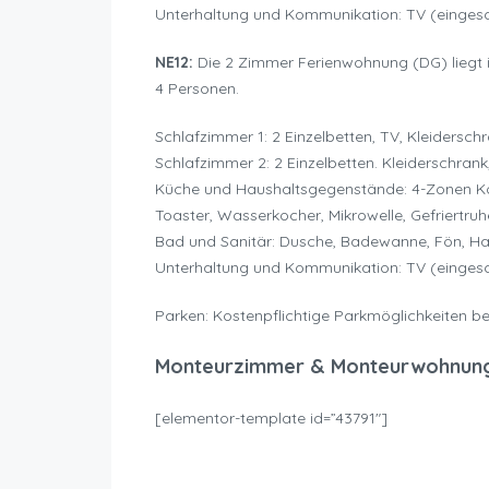
Unterhaltung und Kommunikation: TV (einge
NE12:
Die 2 Zimmer Ferienwohnung (DG) liegt in
4 Personen.
Schlafzimmer 1: 2 Einzelbetten, TV, Kleidersc
Schlafzimmer 2: 2 Einzelbetten. Kleiderschra
Küche und Haushaltsgegenstände: 4-Zonen Koc
Toaster, Wasserkocher, Mikrowelle, Gefriertru
Bad und Sanitär: Dusche, Badewanne, Fön, H
Unterhaltung und Kommunikation: TV (einge
Parken: Kostenpflichtige Parkmöglichkeiten b
Monteurzimmer & Monteurwohnun
[elementor-template id=”43791″]