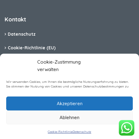
Kontakt
Datenschutz
Cookie-Richtlinie (EU)
Barrierefreiheit
Cookie-Zustimmung
verwalten
Impressum
Wir verwenden Cookies, um Ihnen die bestmögliche Nutzungserfahrung zu bieten.
Sie stimmen der Nutzung von Cookies und unseren Datenschutzbestimmungen zu
Akzeptieren
Homerent Immobilien GmbH All rights reserved
Ablehnen
Anfrage zur Buchung
Zeitraum wählen für Preis
Cookie-Richtlinie
Datenschutz