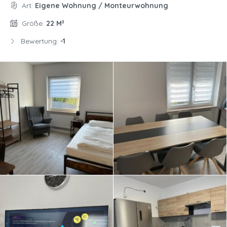
Art:
Eigene Wohnung / Monteurwohnung
Größe:
22 M²
Bewertung:
-1