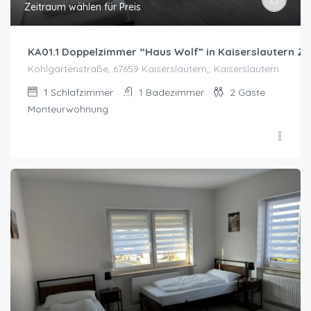
Zeitraum wählen für Preis
KA01.1 Doppelzimmer “Haus Wolf” in Kaiserslautern Z
Kohlgartenstraße, 67659 Kaiserslautern,, Kaiserslautern
1
Schlafzimmer
1
Badezimmer
2
Gäste
Monteurwohnung