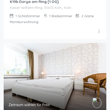
K19b Dorya am Ring [1.OG]
Kaiser-Wilhelm-Ring, 50672 Köln,, Köln
1
Schlafzimmer
1
Badezimmer
2
Gäste
Monteurwohnung
Zeitraum wählen für Preis