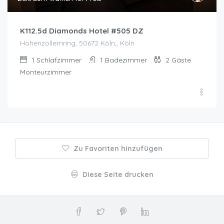
K112.5d Diamonds Hotel #505 DZ
Hohenzollernring, 50672 Köln,, Köln
1
Schlafzimmer
1
Badezimmer
2
Gäste
Monteurzimmer
Zu Favoriten hinzufügen
Diese Seite drucken