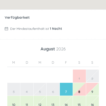
Verfügbarkeit
Der Mindestaufenthalt ist
1 Nacht
August
2026
M
D
M
D
F
S
S
1
2
3
4
5
6
7
8
9
10
11
12
13
14
15
16