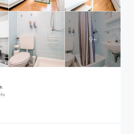
9+
h
ofa