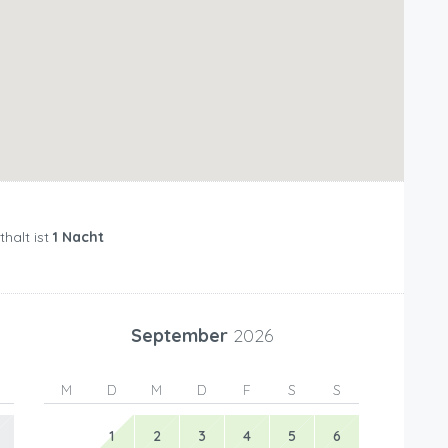
halt ist
1 Nacht
September
2026
M
D
M
D
F
S
S
1
2
3
4
5
6