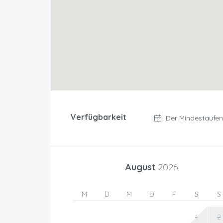
Verfügbarkeit
Der Mindestaufent
August
2026
M
D
M
D
F
S
S
1
2