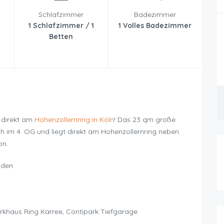
Schlafzimmer
Badezimmer
1 Schlafzimmer / 1
1 Volles Badezimmer
Betten
 direkt am
Hohenzollernring in Köln
! Das 23 qm große
ch im 4. OG und liegt direkt am Hohenzollernring neben
on.
nden
rkhaus Ring Karree, Contipark Tiefgarage