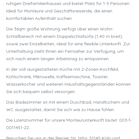
ruhigen Dreifamilienhauses und bietet Platz für 1-3 Personen.
Ideal für Monteure und Geschäftsreisende, die einen
komfortablen Aufenthalt suchen.
Die 36qm große Wohnung verfügt über einen Wohn-
Schlafbereich mit einem Doppelschlafsofa (1,40 m breit)
sowie zwei Einzelbetten, ideal für eine flexible Unterkunft. Zur
Unterhaltung steht Ihnen ein Fernseher zur Verfügung, um
sich nach einem langen Arbeitstag zu entspannen.
In der voll ausgestatteten Küche mit 2-Zonen-Kochfeld,
Kühlschrank, Mikrowelle, Kaffeemaschine, Toaster,
Wasserkocher und weiteren Haushaltsgegenständen können
Sie sich bequem selbst versorgen.
Das Badezimmer ist mit einem Duschbad, Handtüchern und
WC ausgestattet, damit Sie sich wie zu Hause fühlen.
Die Lizenznummer für unsere Monteurunterkunft lautet: 003-1-
0011451-22.
Besuchen Sie uns in der Berger Str. 165a, 51145 Köln und