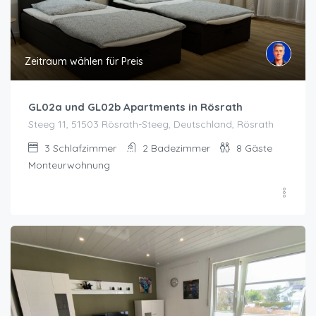
Zeitraum wählen für Preis
GL02a und GL02b Apartments in Rösrath
Steeg 11, 51503 Rösrath-Steeg, Deutschland, Rösrath
3
Schlafzimmer
2
Badezimmer
8
Gäste
Monteurwohnung