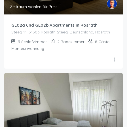
Zeitraum wählen für Preis
GL02a und GL02b Apartments in Rösrath
Steeg 11, 51503 Rösrath-Steeg, Deutschland, Rösrath
3
Schlafzimmer
2
Badezimmer
8
Gäste
Monteurwohnung