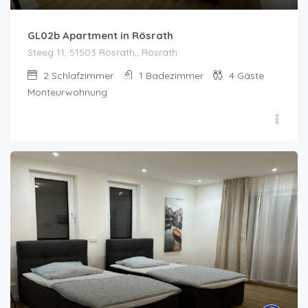
GL02b Apartment in Rösrath
Steeg 11, 51503 Rösrath,, Rösrath
2
Schlafzimmer
1
Badezimmer
4
Gäste
Monteurwohnung