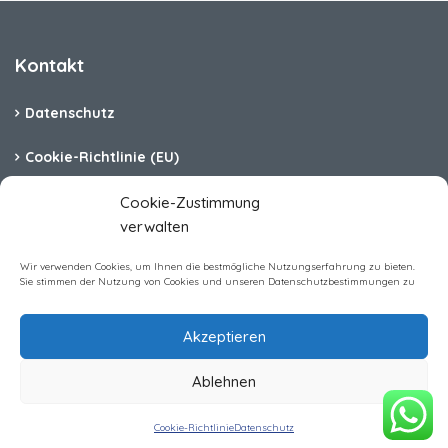
Kontakt
Datenschutz
Cookie-Richtlinie (EU)
Barrierefreiheit
Cookie-Zustimmung
verwalten
Impressum
Wir verwenden Cookies, um Ihnen die bestmögliche Nutzungserfahrung zu bieten.
Sie stimmen der Nutzung von Cookies und unseren Datenschutzbestimmungen zu
Akzeptieren
Homerent Immobilien GmbH All rights reserved
Ablehnen
Preis anzeigen & buchen
Zeitraum wählen für Preis
Cookie-Richtlinie
Datenschutz