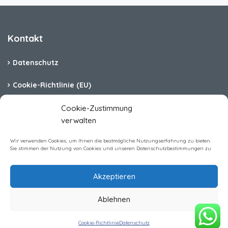
Kontakt
Datenschutz
Cookie-Richtlinie (EU)
Barrierefreiheit
Cookie-Zustimmung
verwalten
Impressum
Wir verwenden Cookies, um Ihnen die bestmögliche Nutzungserfahrung zu bieten.
Sie stimmen der Nutzung von Cookies und unseren Datenschutzbestimmungen zu
Akzeptieren
Homerent Immobilien GmbH All rights reserved
Ablehnen
Preis anzeigen & buchen
Zeitraum wählen für Preis
Cookie-Richtlinie
Datenschutz