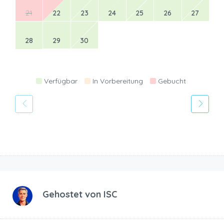
21
22
23
24
25
26
27
28
29
30
Verfügbar
In Vorbereitung
Gebucht
Gehostet von
ISC