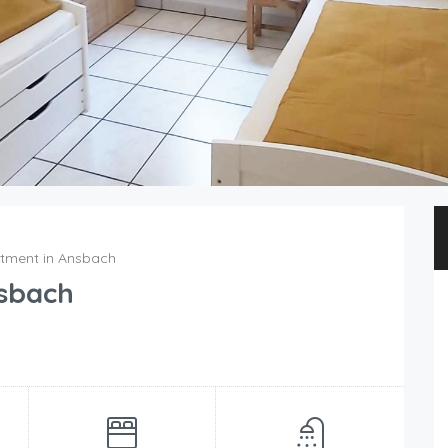
tment in Ansbach
sbach