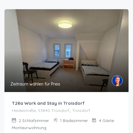
Zeitraum wählen für Preis
T28a Work and Stay in Troisdorf
Heidestraße, 53840 Troisdorf,, Troisdorf
2
Schlafzimmer
1
Badezimmer
4
Gäste
Monteurwohnung