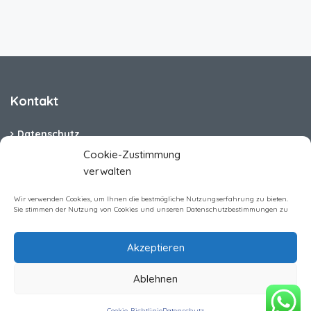
Kontakt
Datenschutz
Cookie-Zustimmung
Cookie-Richtlinie (EU)
verwalten
Barrierefreiheit
Wir verwenden Cookies, um Ihnen die bestmögliche Nutzungserfahrung zu bieten.
Sie stimmen der Nutzung von Cookies und unseren Datenschutzbestimmungen zu
Impressum
Akzeptieren
Ablehnen
Homerent Immobilien GmbH All rights reserved
Cookie-Richtlinie
Datenschutz