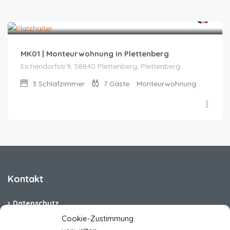
Zeitraum wählen für Preis
MK01 | Monteurwohnung in Plettenberg
Eichendorfstr.9, 58840 Plettenberg, Plettenberg
3
Schlafzimmer
7
Gäste
Monteurwohnung
Kontakt
Datenschutz
Cookie-Zustimmung
Cookie-Richtlinie (EU)